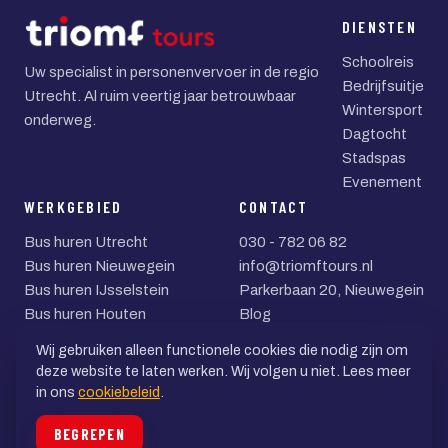
DIENSTEN
Schoolreis
Uw specialist in personenvervoer in de regio
Bedrijfsuitje
Utrecht. Al ruim veertig jaar betrouwbaar
Wintersport
onderweg.
Dagtocht
Stadspas
Evenement
WERKGEBIED
CONTACT
Bus huren Utrecht
030 - 782 06 82
Bus huren Nieuwegein
info@triomftours.nl
Bus huren IJsselstein
Parkerbaan 20, Nieuwegein
Bus huren Houten
Blog
Bus huren Zeist
Wij gebruiken alleen functionele cookies die nodig zijn om
Bus huren Woerden
deze website te laten werken. Wij volgen u niet. Lees meer
in ons
cookiebeleid
.
© 2026 Triomf Tours BV
BEGREPEN