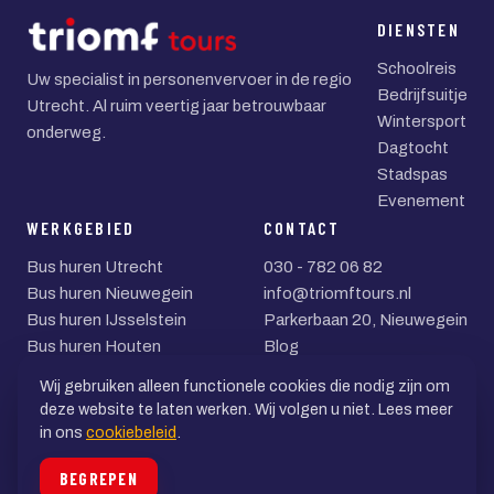
DIENSTEN
Schoolreis
Uw specialist in personenvervoer in de regio
Bedrijfsuitje
Utrecht. Al ruim veertig jaar betrouwbaar
Wintersport
onderweg.
Dagtocht
Stadspas
Evenement
WERKGEBIED
CONTACT
Bus huren Utrecht
030 - 782 06 82
Bus huren Nieuwegein
info@triomftours.nl
Bus huren IJsselstein
Parkerbaan 20, Nieuwegein
Bus huren Houten
Blog
Bus huren Zeist
Wij gebruiken alleen functionele cookies die nodig zijn om
Bus huren Woerden
deze website te laten werken. Wij volgen u niet. Lees meer
in ons
cookiebeleid
.
© 2026 Triomf Tours BV
BEGREPEN