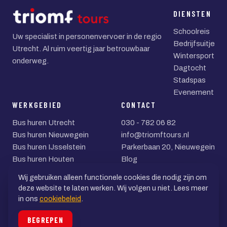
DIENSTEN
Schoolreis
Uw specialist in personenvervoer in de regio
Bedrijfsuitje
Utrecht. Al ruim veertig jaar betrouwbaar
Wintersport
onderweg.
Dagtocht
Stadspas
Evenement
WERKGEBIED
CONTACT
Bus huren Utrecht
030 - 782 06 82
Bus huren Nieuwegein
info@triomftours.nl
Bus huren IJsselstein
Parkerbaan 20, Nieuwegein
Bus huren Houten
Blog
Bus huren Zeist
Wij gebruiken alleen functionele cookies die nodig zijn om
Bus huren Woerden
deze website te laten werken. Wij volgen u niet. Lees meer
in ons
cookiebeleid
.
© 2026 Triomf Tours BV
BEGREPEN