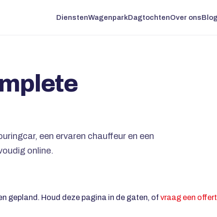
Diensten
Wagenpark
Dagtochten
Over ons
Blo
omplete
touringcar, een ervaren chauffeur en een
oudig online.
n gepland. Houd deze pagina in de gaten, of
vraag een offer