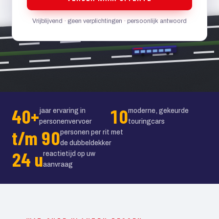
Vrijblijvend · geen verplichtingen · persoonlijk antwoord
40+
10
jaar ervaring in
moderne, gekeurde
personenvervoer
touringcars
t/m 90
personen per rit met
de dubbeldekker
24 u
reactietijd op uw
aanvraag