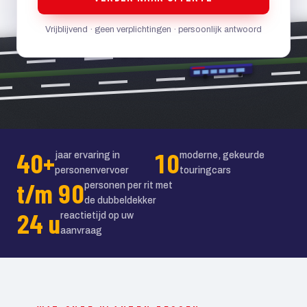
Vrijblijvend · geen verplichtingen · persoonlijk antwoord
40+
10
jaar ervaring in
moderne, gekeurde
personenvervoer
touringcars
t/m 90
personen per rit met
de dubbeldekker
24 u
reactietijd op uw
aanvraag