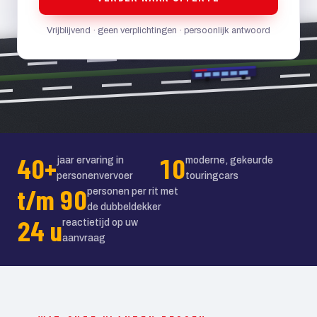
Vrijblijvend · geen verplichtingen · persoonlijk antwoord
40+
10
jaar ervaring in
moderne, gekeurde
personenvervoer
touringcars
t/m 90
personen per rit met
de dubbeldekker
24 u
reactietijd op uw
aanvraag