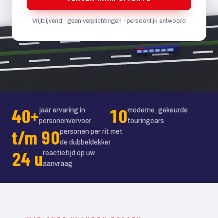
Vrijblijvend · geen verplichtingen · persoonlijk antwoord
40+
10
jaar ervaring in
moderne, gekeurde
personenvervoer
touringcars
t/m 90
personen per rit met
de dubbeldekker
24 u
reactietijd op uw
aanvraag