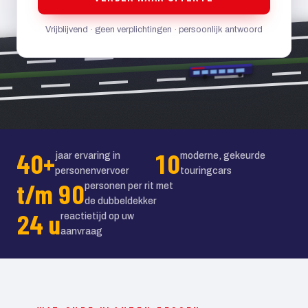
Vrijblijvend · geen verplichtingen · persoonlijk antwoord
40+
10
jaar ervaring in
moderne, gekeurde
personenvervoer
touringcars
t/m 90
personen per rit met
de dubbeldekker
24 u
reactietijd op uw
aanvraag