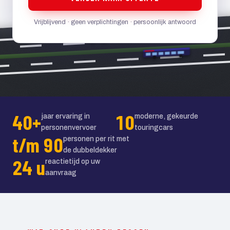
Vrijblijvend · geen verplichtingen · persoonlijk antwoord
40+
10
jaar ervaring in
moderne, gekeurde
personenvervoer
touringcars
t/m 90
personen per rit met
de dubbeldekker
24 u
reactietijd op uw
aanvraag