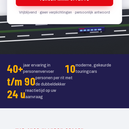
Vrijblijvend · geen verplichtingen · persoonlijk antwoord
40+
10
jaar ervaring in
moderne, gekeurde
personenvervoer
touringcars
t/m 90
personen per rit met
de dubbeldekker
24 u
reactietijd op uw
aanvraag