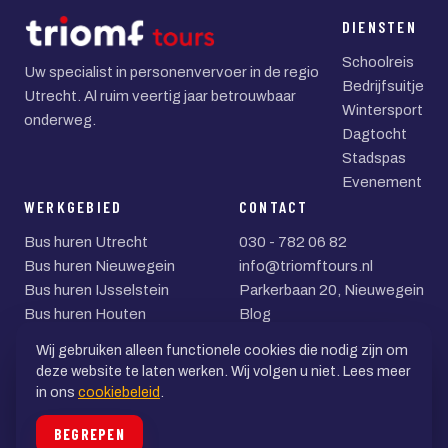
DIENSTEN
Schoolreis
Uw specialist in personenvervoer in de regio
Bedrijfsuitje
Utrecht. Al ruim veertig jaar betrouwbaar
Wintersport
onderweg.
Dagtocht
Stadspas
Evenement
WERKGEBIED
CONTACT
Bus huren Utrecht
030 - 782 06 82
Bus huren Nieuwegein
info@triomftours.nl
Bus huren IJsselstein
Parkerbaan 20, Nieuwegein
Bus huren Houten
Blog
Bus huren Zeist
Wij gebruiken alleen functionele cookies die nodig zijn om
Bus huren Woerden
deze website te laten werken. Wij volgen u niet. Lees meer
in ons
cookiebeleid
.
© 2026 Triomf Tours BV
BEGREPEN