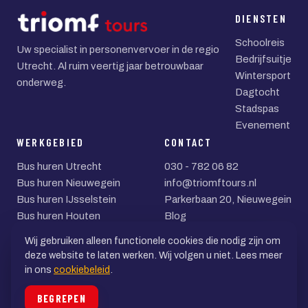
DIENSTEN
Schoolreis
Uw specialist in personenvervoer in de regio
Bedrijfsuitje
Utrecht. Al ruim veertig jaar betrouwbaar
Wintersport
onderweg.
Dagtocht
Stadspas
Evenement
WERKGEBIED
CONTACT
Bus huren Utrecht
030 - 782 06 82
Bus huren Nieuwegein
info@triomftours.nl
Bus huren IJsselstein
Parkerbaan 20, Nieuwegein
Bus huren Houten
Blog
Bus huren Zeist
Wij gebruiken alleen functionele cookies die nodig zijn om
Bus huren Woerden
deze website te laten werken. Wij volgen u niet. Lees meer
in ons
cookiebeleid
.
© 2026 Triomf Tours BV
BEGREPEN