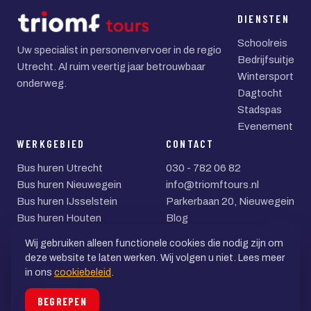
DIENSTEN
Schoolreis
Uw specialist in personenvervoer in de regio
Bedrijfsuitje
Utrecht. Al ruim veertig jaar betrouwbaar
Wintersport
onderweg.
Dagtocht
Stadspas
Evenement
WERKGEBIED
CONTACT
Bus huren Utrecht
030 - 782 06 82
Bus huren Nieuwegein
info@triomftours.nl
Bus huren IJsselstein
Parkerbaan 20, Nieuwegein
Bus huren Houten
Blog
Bus huren Zeist
Wij gebruiken alleen functionele cookies die nodig zijn om
Bus huren Woerden
deze website te laten werken. Wij volgen u niet. Lees meer
in ons
cookiebeleid
.
© 2026 Triomf Tours BV
BEGREPEN