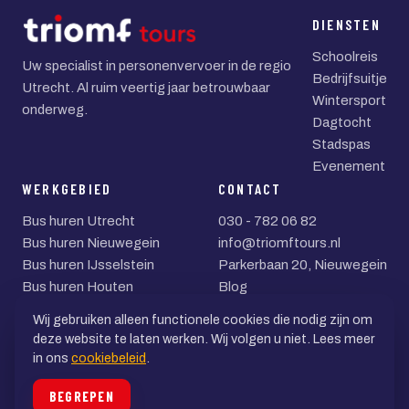
DIENSTEN
Schoolreis
Uw specialist in personenvervoer in de regio
Bedrijfsuitje
Utrecht. Al ruim veertig jaar betrouwbaar
Wintersport
onderweg.
Dagtocht
Stadspas
Evenement
WERKGEBIED
CONTACT
Bus huren Utrecht
030 - 782 06 82
Bus huren Nieuwegein
info@triomftours.nl
Bus huren IJsselstein
Parkerbaan 20, Nieuwegein
Bus huren Houten
Blog
Bus huren Zeist
Wij gebruiken alleen functionele cookies die nodig zijn om
Bus huren Woerden
deze website te laten werken. Wij volgen u niet. Lees meer
in ons
cookiebeleid
.
© 2026 Triomf Tours BV
BEGREPEN