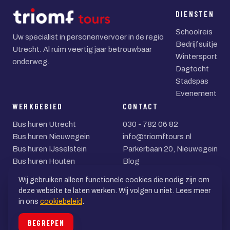
DIENSTEN
Schoolreis
Uw specialist in personenvervoer in de regio
Bedrijfsuitje
Utrecht. Al ruim veertig jaar betrouwbaar
Wintersport
onderweg.
Dagtocht
Stadspas
Evenement
WERKGEBIED
CONTACT
Bus huren Utrecht
030 - 782 06 82
Bus huren Nieuwegein
info@triomftours.nl
Bus huren IJsselstein
Parkerbaan 20, Nieuwegein
Bus huren Houten
Blog
Bus huren Zeist
Wij gebruiken alleen functionele cookies die nodig zijn om
Bus huren Woerden
deze website te laten werken. Wij volgen u niet. Lees meer
in ons
cookiebeleid
.
© 2026 Triomf Tours BV
BEGREPEN