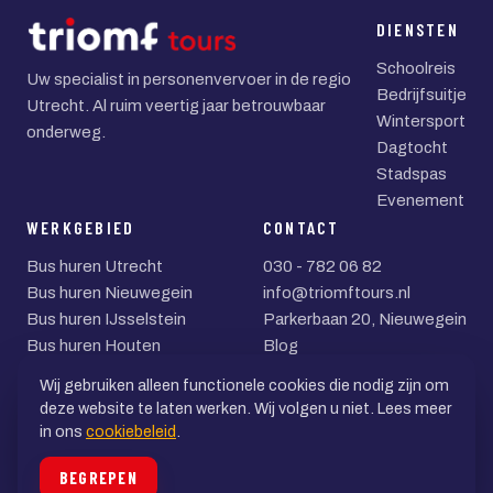
DIENSTEN
Schoolreis
Uw specialist in personenvervoer in de regio
Bedrijfsuitje
Utrecht. Al ruim veertig jaar betrouwbaar
Wintersport
onderweg.
Dagtocht
Stadspas
Evenement
WERKGEBIED
CONTACT
Bus huren Utrecht
030 - 782 06 82
Bus huren Nieuwegein
info@triomftours.nl
Bus huren IJsselstein
Parkerbaan 20, Nieuwegein
Bus huren Houten
Blog
Bus huren Zeist
Wij gebruiken alleen functionele cookies die nodig zijn om
Bus huren Woerden
deze website te laten werken. Wij volgen u niet. Lees meer
in ons
cookiebeleid
.
© 2026 Triomf Tours BV
BEGREPEN