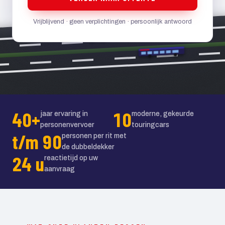
Vrijblijvend · geen verplichtingen · persoonlijk antwoord
40+
10
jaar ervaring in
moderne, gekeurde
personenvervoer
touringcars
t/m 90
personen per rit met
de dubbeldekker
24 u
reactietijd op uw
aanvraag