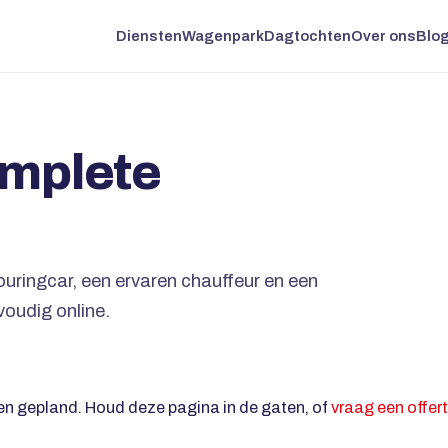
Diensten
Wagenpark
Dagtochten
Over ons
Blo
omplete
touringcar, een ervaren chauffeur en een
oudig online.
n gepland. Houd deze pagina in de gaten, of
vraag een offer